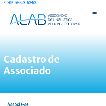
PT-BR
EN-US
ES-ES
Cadastro de
Associado